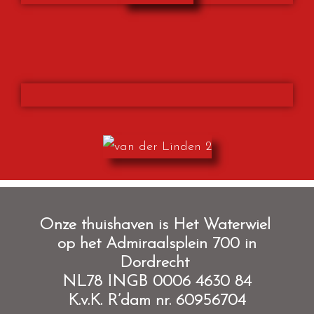
O
nze thuishaven is Het Waterwiel
op het Admiraalsplein 700 in
Dordrecht
NL78 INGB 0006 4630 84
K.v.K. R’dam nr. 60956704