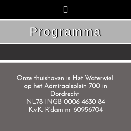
Programma
O
nze thuishaven is Het Waterwiel
op het Admiraalsplein 700 in
Dordrecht
NL78 INGB 0006 4630 84
K.v.K. R’dam nr. 60956704