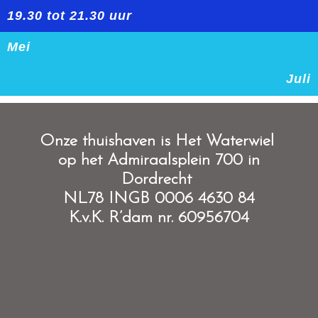
19.30 tot 21.30 uur
Mei
Juli
O
nze thuishaven is Het Waterwiel
op het Admiraalsplein 700 in
Dordrecht
NL78 INGB 0006 4630 84
K.v.K. R’dam nr. 60956704