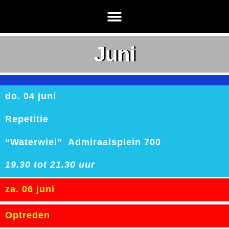
Juni
do. 04 juni
Repetitie
“Waterwiel” Admiraalsplein 700
19.30 tot 21.30 uur
za. 06 juni
Optreden