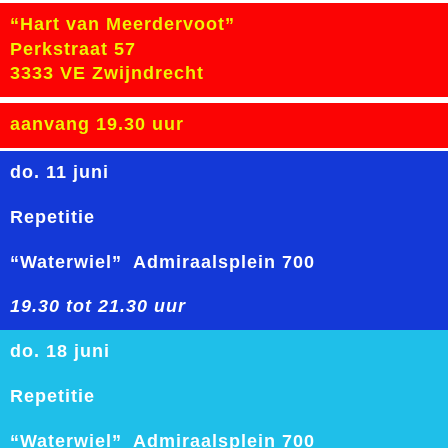
“Hart van Meerdervoot”
Perkstraat 57
3333 VE Zwijndrecht
aanvang 19.30 uur
do. 11 juni
Repetitie
“Waterwiel” Admiraalsplein 700
19.30 tot 21.30 uur
do. 18 juni
Repetitie
“Waterwiel” Admiraalsplein 700