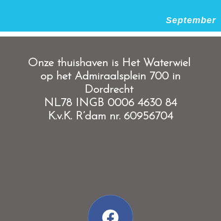
September
O
nze thuishaven is Het Waterwiel
op het Admiraalsplein 700 in
Dordrecht
NL78 INGB 0006 4630 84
K.v.K. R’dam nr. 60956704