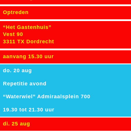
Optreden
“Het Gastenhuis”
Vest 90
3311 TX Dordrecht
aanvang 15.30 uur
do. 20 aug
Repetitie avond
“Waterwiel” Admiraalsplein 700
19.30 tot 21.30 uur
di. 25 aug