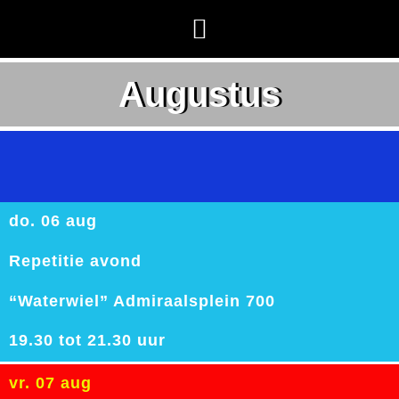
Augustus
do. 06 aug
Repetitie avond
“Waterwiel” Admiraalsplein 700
19.30 tot 21.30 uur
vr. 07 aug